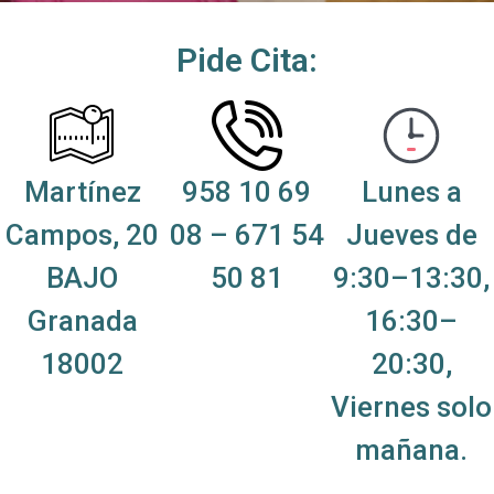
Pide Cita:
Martínez
958 10 69
Lunes a
Campos, 20
08
–
671 54
Jueves de
BAJO
50 81
9:30–13:30,
Granada
16:30–
18002
20:30,
Viernes solo
mañana.